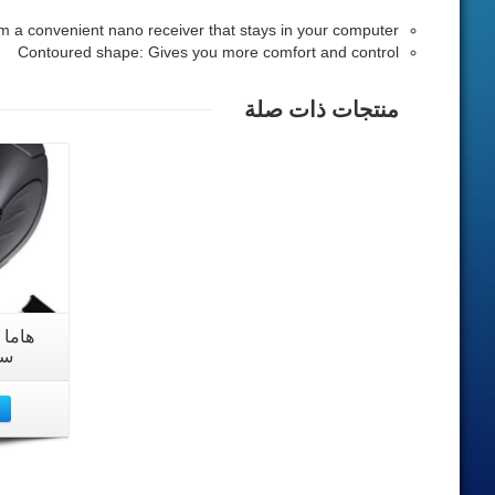
om a convenient nano receiver that stays in your computer
Contoured shape: Gives you more comfort and control
منتجات ذات صلة
هاما 
سي 
0