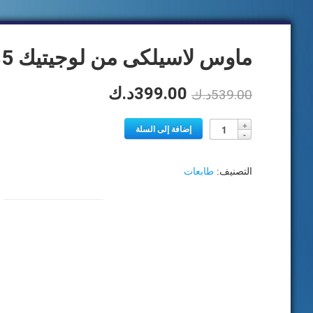
ماوس لاسيلكى من لوجيتيك M185 – رمادى
السعر
السعر
399.00
د.ك
539.00
د.ك
الأصلي
الحالي
إضافة إلى السلة
هو:
هو:
539.00د.ك.
399.00د.ك.
التصنيف:
طابعات