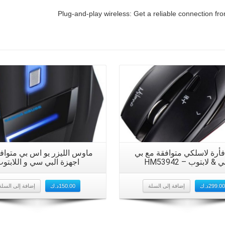
Plug-and-play wireless: Get a reliable connection fr
فأرة لاسلكي متوافقة مع بي
ماوس الليزر يو اس بي متواف
& لابتوب – HM53942
اجهزة البي سي و اللابتو
299.0
د.ك
إضافة إلى السلة
150.00
د.ك
إضافة إلى السلة